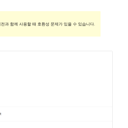
버전과 함께 사용할 때 호환성 문제가 있을 수 있습니다.
미리보기
다운로드
버전
1.0.1
최근 업데이트
2023-07-22
활성 설치
100+
워드프레스 버전
5.1
PHP 버전
5.6
테마 홈페이지