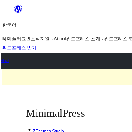
콘
텐
한국어
츠
로
테마
플러그인
소식
지원
About
워드프레스 소개
워드프레스 
바
워드프레스 받기
로
테마
가
기
MinimalPress
ZThemes Studio