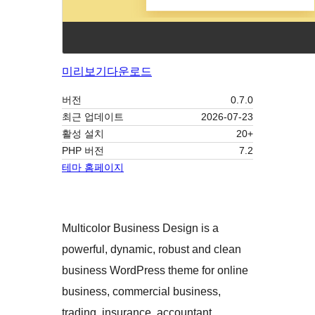
미리보기
다운로드
버전
0.7.0
최근 업데이트
2026-07-23
활성 설치
20+
PHP 버전
7.2
테마 홈페이지
Multicolor Business Design is a
powerful, dynamic, robust and clean
business WordPress theme for online
business, commercial business,
trading, insurance, accountant,