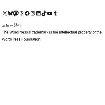
X(이전 트위터) 계정 방문하기
블루스카이 계정 방문하기
마스토돈 계정 방문하기
스레드 계정 방문하기
페이스북 페이지 방문하기
인스타그램 계정 방문하기
LinkedIn 계정 방문하기
틱톡 계정 방문하기
유튜브 채널 방문하기
텀블러 계정 방문하기
코드는 詩다
The WordPress® trademark is the intellectual property of the
WordPress Foundation.