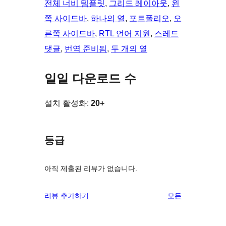
전체 너비 템플릿
, 
그리드 레이아웃
, 
왼
쪽 사이드바
, 
하나의 열
, 
포트폴리오
, 
오
른쪽 사이드바
, 
RTL 언어 지원
, 
스레드
댓글
, 
번역 준비됨
, 
두 개의 열
일일 다운로드 수
설치 활성화:
20+
등급
아직 제출된 리뷰가 없습니다.
리
리뷰 추가하기
모든
뷰
보