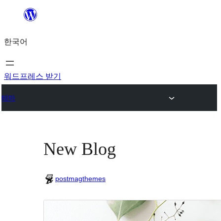
콘
텐
한국어
츠
로
바
워드프레스 받기
로
테마
가
기
New Blog
postmagthemes