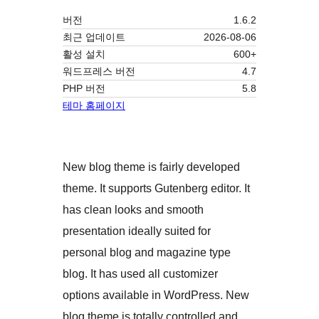
버전
1.6.2
최근 업데이트
2026-08-06
활성 설치
600+
워드프레스 버전
4.7
PHP 버전
5.8
테마 홈페이지
New blog theme is fairly developed
theme. It supports Gutenberg editor. It
has clean looks and smooth
presentation ideally suited for
personal blog and magazine type
blog. It has used all customizer
options available in WordPress. New
blog theme is totally controlled and