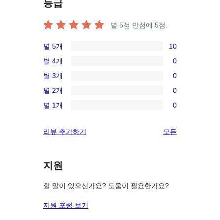
등급
별 5점 만점에
5
점.
별 5개
10
10/5-
별 4개
0
별
0/4-
별 3개
0
점
별
0/3-
후
별 2개
0
점
별
0/2-
기
후
별 1개
0
점
별
0/1-
기
후
점
별
리
리뷰 추가하기
모든
기
후
점
뷰
기
후
보
기
지원
기
할 말이 있으신가요? 도움이 필요한가요?
지원 포럼 보기