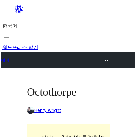
콘
텐
한국어
츠
로
바
워드프레스 받기
로
테마
가
기
Octothorpe
Henry Wright