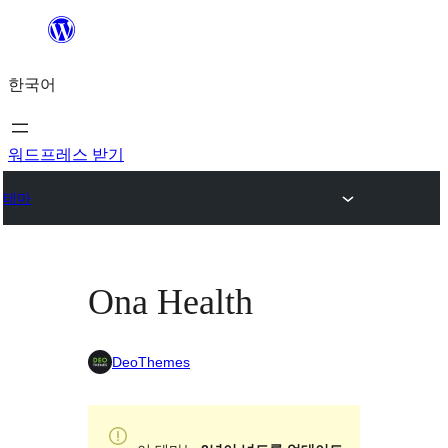
콘
텐
한국어
츠
로
바
워드프레스 받기
로
테마
가
기
Ona Health
DeoThemes