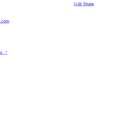
다음
Shale
s.com
↗
ss
↗