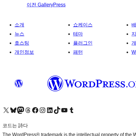
이전
GalleryPress
소개
쇼케이스
뉴스
테마
호스팅
플러그인
개
개인정보
패턴
W
X(이전 트위터) 계정 방문하기
블루스카이 계정 방문하기
마스토돈 계정 방문하기
스레드 계정 방문하기
페이스북 페이지 방문하기
인스타그램 계정 방문하기
LinkedIn 계정 방문하기
틱톡 계정 방문하기
유튜브 채널 방문하기
텀블러 계정 방문하기
코드는 詩다
The WordPress® trademark is the intellectual property of the