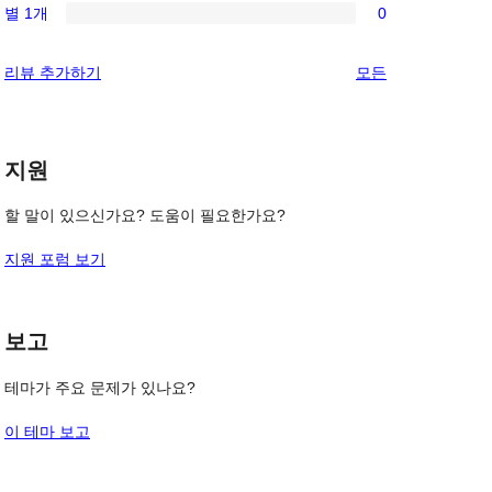
기
후
별 1개
0
점
별
0/1-
기
후
점
별
리
리뷰 추가하기
모든
기
후
점
뷰
기
후
보
기
기
지원
할 말이 있으신가요? 도움이 필요한가요?
지원 포럼 보기
보고
테마가 주요 문제가 있나요?
이 테마 보고