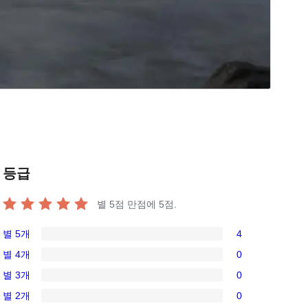
등급
별 5점 만점에
5
점.
별 5개
4
4/5-
별 4개
0
별
0/4-
별 3개
0
점
별
0/3-
후
별 2개
0
점
별
0/2-