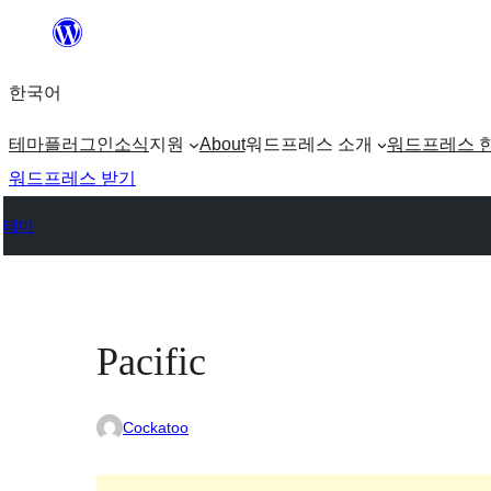
콘
텐
한국어
츠
로
테마
플러그인
소식
지원
About
워드프레스 소개
워드프레스 
바
워드프레스 받기
로
테마
가
기
Pacific
Cockatoo