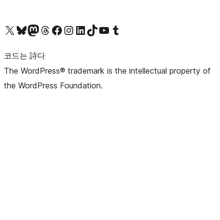
X(이전 트위터) 계정 방문하기
블루스카이 계정 방문하기
마스토돈 계정 방문하기
스레드 계정 방문하기
페이스북 페이지 방문하기
인스타그램 계정 방문하기
LinkedIn 계정 방문하기
틱톡 계정 방문하기
유튜브 채널 방문하기
텀블러 계정 방문하기
코드는 詩다
The WordPress® trademark is the intellectual property of
the WordPress Foundation.