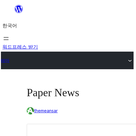
콘
텐
한국어
츠
로
바
워드프레스 받기
로
테마
가
기
Paper News
themeansar