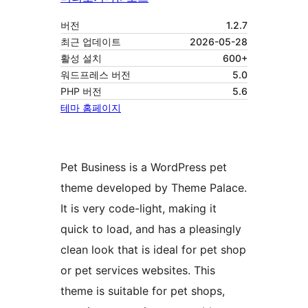
버전
1.2.7
최근 업데이트
2026-05-28
활성 설치
600+
워드프레스 버전
5.0
PHP 버전
5.6
테마 홈페이지
Pet Business is a WordPress pet
theme developed by Theme Palace.
It is very code-light, making it
quick to load, and has a pleasingly
clean look that is ideal for pet shop
or pet services websites. This
theme is suitable for pet shops,