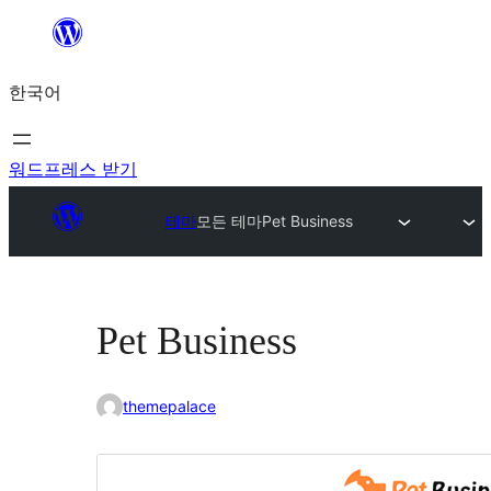
콘
텐
한국어
츠
로
바
워드프레스 받기
로
테마
모든 테마
Pet Business
가
기
Pet Business
themepalace