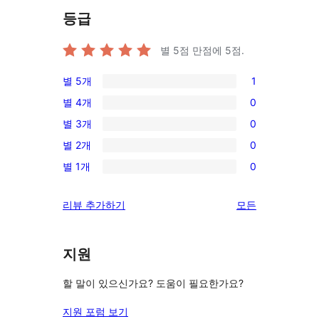
등급
별 5점 만점에
5
점.
별 5개
1
1/5-
별 4개
0
별
0/4-
별 3개
0
점
별
0/3-
후
별 2개
0
점
별
0/2-
기
후
별 1개
0
점
별
0/1-
기
후
점
별
리
리뷰 추가하기
모든
기
후
점
뷰
기
후
보
기
지원
기
할 말이 있으신가요? 도움이 필요한가요?
지원 포럼 보기