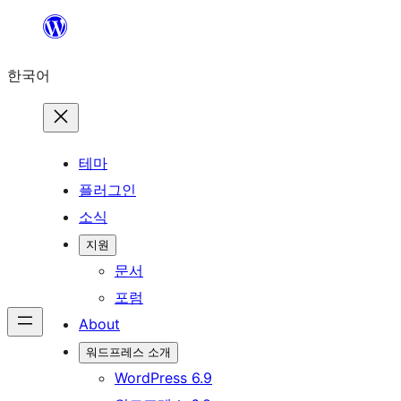
콘
텐
한국어
츠
로
바
로
테마
가
플러그인
기
소식
지원
문서
포럼
About
워드프레스 소개
WordPress 6.9