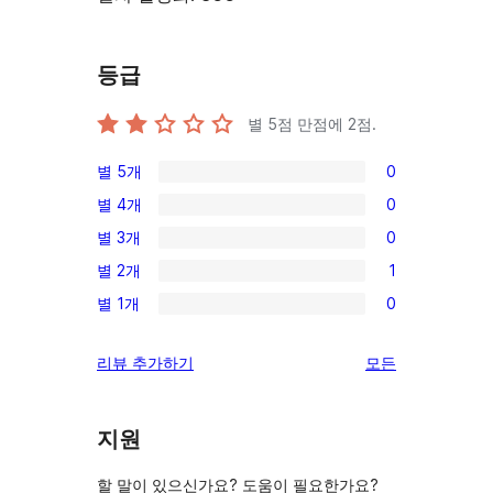
등급
별 5점 만점에
2
점.
별 5개
0
0/5-
별 4개
0
별
0/4-
별 3개
0
점
별
0/3-
후
별 2개
1
점
별
1/2-
기
후
별 1개
0
점
별
0/1-
기
후
점
별
리
리뷰 추가하기
모든
기
후
점
뷰
기
후
보
기
지원
기
할 말이 있으신가요? 도움이 필요한가요?