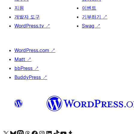
지원
이벤트
개발자 도구
기부하기
↗
WordPress.tv
↗
Swag
↗
WordPress.com
↗
Matt
↗
bbPress
↗
BuddyPress
↗
X(이전 트위터) 계정 방문하기
블루스카이 계정 방문하기
마스토돈 계정 방문하기
스레드 계정 방문하기
페이스북 페이지 방문하기
인스타그램 계정 방문하기
LinkedIn 계정 방문하기
틱톡 계정 방문하기
유튜브 채널 방문하기
텀블러 계정 방문하기