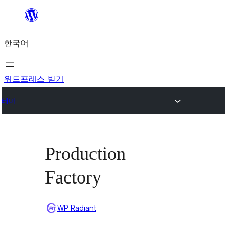
콘
텐
한국어
츠
로
바
워드프레스 받기
로
테마
가
기
Production
Factory
WP Radiant