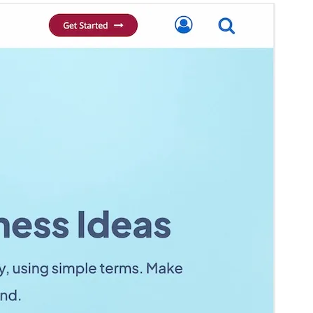
미리보기
다운로드
버전
1.1.93
최근 업데이트
2026-04-13
활성 설치
20+
워드프레스 버전
5.4
PHP 버전
7.0
테마 홈페이지