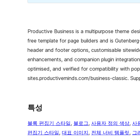
Productive Business is a multipurpose theme design
free template for page builders and is Gutenberg
header and footer options, customisable sitewi
enhancements, and companion plugin integration f
optimised, and verified for compatibility with pop
sites.productiveminds.com/business-classic. Su
특성
블록 편집기 스타일
, 
블로그
, 
사용자 정의 색상
, 
사
편집기 스타일
, 
대표 이미지
, 
전체 너비 템플릿
, 
그