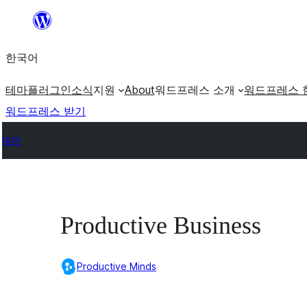
콘
텐
한국어
츠
로
테마
플러그인
소식
지원
About
워드프레스 소개
워드프레스 
바
워드프레스 받기
로
테마
가
기
Productive Business
Productive Minds