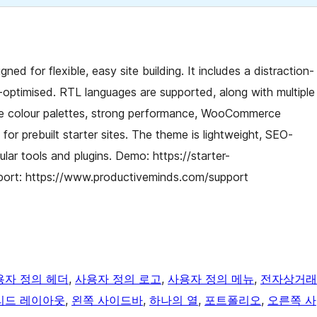
ed for flexible, easy site building. It includes a distraction-
-optimised. RTL languages are supported, along with multiple
de colour palettes, strong performance, WooCommerce
or prebuilt starter sites. The theme is lightweight, SEO-
ular tools and plugins. Demo: https://starter-
pport: https://www.productiveminds.com/support
용자 정의 헤더
, 
사용자 정의 로고
, 
사용자 정의 메뉴
, 
전자상거래
리드 레이아웃
, 
왼쪽 사이드바
, 
하나의 열
, 
포트폴리오
, 
오른쪽 사