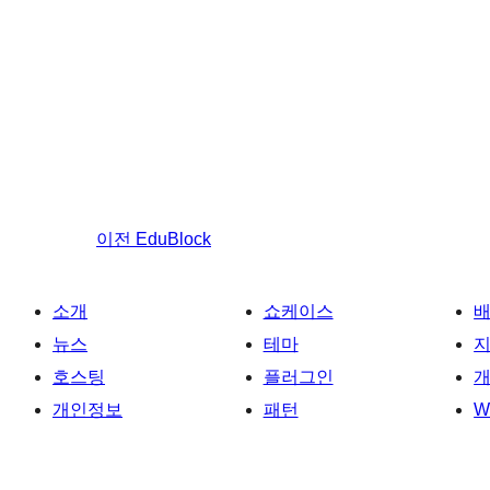
이전
EduBlock
소개
쇼케이스
뉴스
테마
호스팅
플러그인
개
개인정보
패턴
W