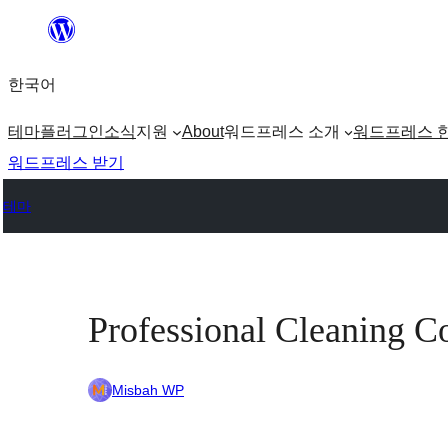
콘
텐
한국어
츠
로
테마
플러그인
소식
지원
About
워드프레스 소개
워드프레스 
바
워드프레스 받기
로
테마
가
기
Professional Cleaning 
Misbah WP