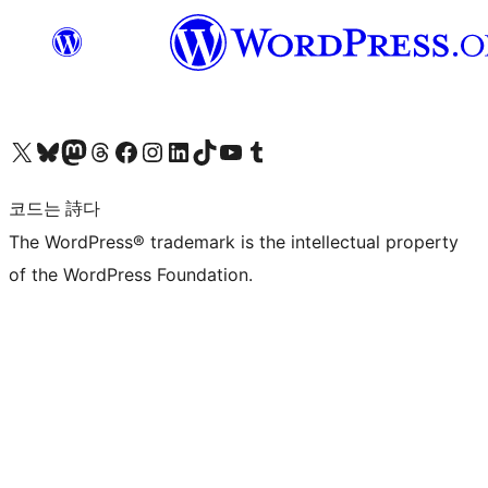
X(이전 트위터) 계정 방문하기
블루스카이 계정 방문하기
마스토돈 계정 방문하기
스레드 계정 방문하기
페이스북 페이지 방문하기
인스타그램 계정 방문하기
LinkedIn 계정 방문하기
틱톡 계정 방문하기
유튜브 채널 방문하기
텀블러 계정 방문하기
코드는 詩다
The WordPress® trademark is the intellectual property
of the WordPress Foundation.