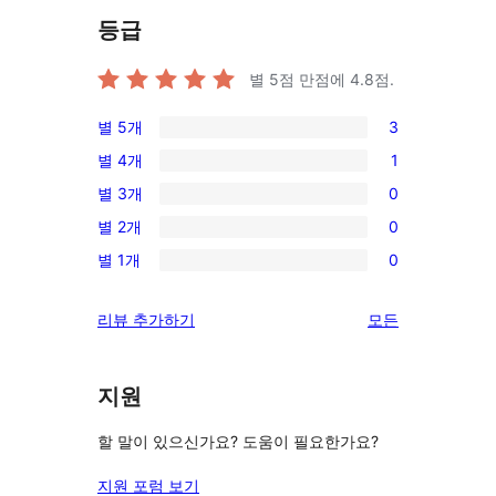
등급
별 5점 만점에
4.8
점.
별 5개
3
3/5-
별 4개
1
별
1/4-
별 3개
0
점
별
0/3-
후
별 2개
0
점
별
0/2-
기
후
별 1개
0
점
별
0/1-
기
후
점
별
리
리뷰 추가하기
모든
기
후
점
뷰
기
후
보
기
지원
기
할 말이 있으신가요? 도움이 필요한가요?
지원 포럼 보기