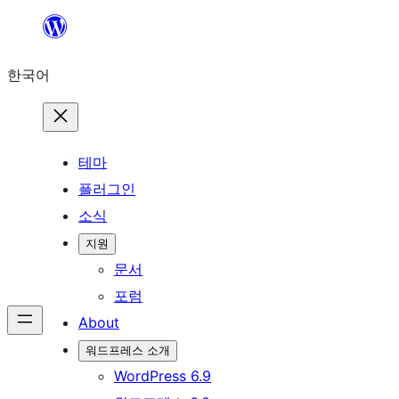
콘
텐
한국어
츠
로
바
로
테마
가
플러그인
기
소식
지원
문서
포럼
About
워드프레스 소개
WordPress 6.9