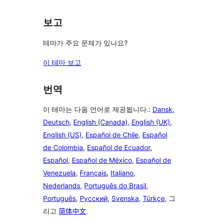
보고
테마가 주요 문제가 있나요?
이 테마 보고
번역
이 테마는 다음 언어로 제공됩니다.:
Dansk
,
Deutsch
,
English (Canada)
,
English (UK)
,
English (US)
,
Español de Chile
,
Español
de Colombia
,
Español de Ecuador
,
Español
,
Español de México
,
Español de
Venezuela
,
Français
,
Italiano
,
Nederlands
,
Português do Brasil
,
Português
,
Русский
,
Svenska
,
Türkçe
, 그
리고
简体中文
.