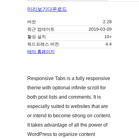
미리보기
다운로드
버전
2.28
최근 업데이트
2019-03-09
활성 설치
10+
워드프레스 버전
4.4
테마 홈페이지
Responsive Tabs is a fully responsive
theme with optional infinite scroll for
both post lists and comments. It is
especially suited to websites that are
or intend to become strong on content.
It takes advantage of all the power of
WordPress to organize content