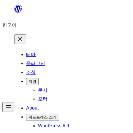
콘
텐
한국어
츠
로
바
로
테마
가
플러그인
기
소식
지원
문서
포럼
About
워드프레스 소개
WordPress 6.9