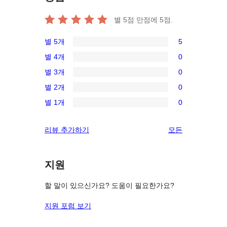
별 5점 만점에
5
점.
별 5개
5
5/5-
별 4개
0
별
0/4-
별 3개
0
점
별
0/3-
후
별 2개
0
점
별
0/2-
기
후
별 1개
0
점
별
0/1-
기
후
점
별
리
리뷰 추가하기
모든
기
후
점
뷰
기
후
보
기
지원
기
할 말이 있으신가요? 도움이 필요한가요?
지원 포럼 보기