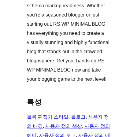
schema markup readiness. Whether
you’re a seasoned blogger or just
starting out, RS WP MINIMAL BLOG
has everything you need to create a
visually stunning and highly functional
blog that stands out in the crowded
blogosphere. Get your hands on RS
WP MINIMAL BLOG now and take
your blogging game to the next level!
특성
블록 편집기 스타일
, 
블로그
, 
사용자 정
의 배경
, 
사용자 정의 색상
, 
사용자 정의
헤더
, 
사용자 정의 로고
, 
사용자 정의 메