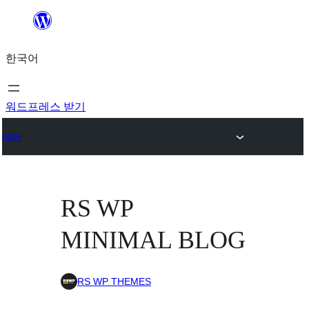
콘
텐
한국어
츠
로
바
워드프레스 받기
로
테마
가
기
RS WP
MINIMAL BLOG
RS WP THEMES