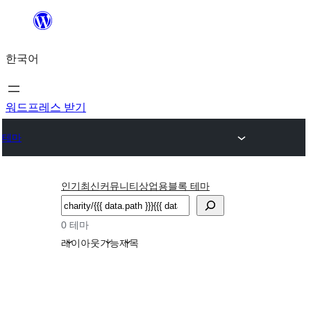
콘
텐
한국어
츠
로
바
워드프레스 받기
로
테마
가
기
인기
최신
커뮤니티
상업용
블록 테마
검
색
0 테마
레이아웃
기능
제목