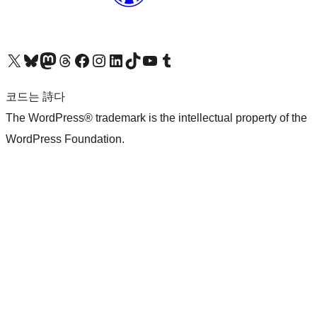
X(이전 트위터) 계정 방문하기
블루스카이 계정 방문하기
마스토돈 계정 방문하기
스레드 계정 방문하기
페이스북 페이지 방문하기
인스타그램 계정 방문하기
LinkedIn 계정 방문하기
틱톡 계정 방문하기
유튜브 채널 방문하기
텀블러 계정 방문하기
코드는 詩다
The WordPress® trademark is the intellectual property of the
WordPress Foundation.