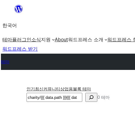
콘
텐
한국어
츠
로
테마
플러그인
소식
지원
About
워드프레스 소개
워드프레스 
바
워드프레스 받기
로
테마
가
기
인기
최신
커뮤니티
상업용
블록 테마
검
0 테마
색