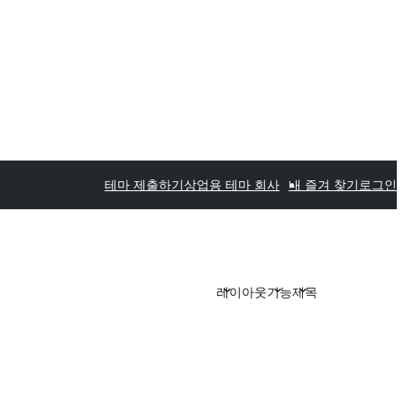
테마 제출하기
상업용 테마 회사
내 즐겨 찾기
로그인
레이아웃
기능
제목