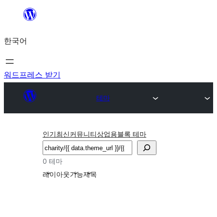
콘
텐
한국어
츠
로
바
워드프레스 받기
로
테마
가
기
인기
최신
커뮤니티
상업용
블록 테마
검
색
0 테마
레이아웃
기능
제목