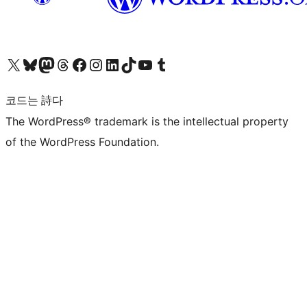
X(이전 트위터) 계정 방문하기
블루스카이 계정 방문하기
마스토돈 계정 방문하기
스레드 계정 방문하기
페이스북 페이지 방문하기
인스타그램 계정 방문하기
LinkedIn 계정 방문하기
틱톡 계정 방문하기
유튜브 채널 방문하기
텀블러 계정 방문하기
코드는 詩다
The WordPress® trademark is the intellectual property
of the WordPress Foundation.