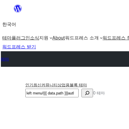
콘
텐
한국어
츠
로
테마
플러그인
소식
지원
About
워드프레스 소개
워드프레스 
바
워드프레스 받기
로
테마
가
기
인기
최신
커뮤니티
상업용
블록 테마
검
0 테마
색