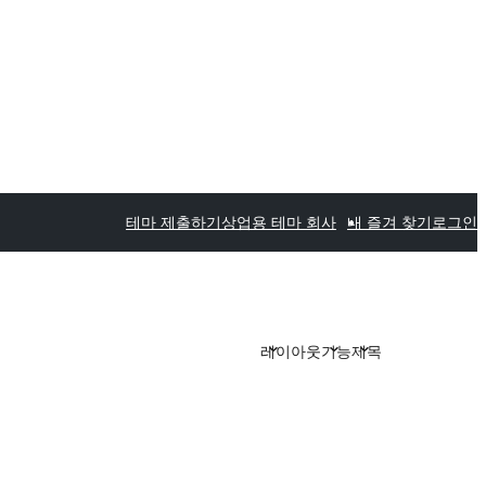
테마 제출하기
상업용 테마 회사
내 즐겨 찾기
로그인
레이아웃
기능
제목