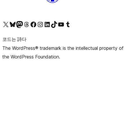
X(이전 트위터) 계정 방문하기
블루스카이 계정 방문하기
마스토돈 계정 방문하기
스레드 계정 방문하기
페이스북 페이지 방문하기
인스타그램 계정 방문하기
LinkedIn 계정 방문하기
틱톡 계정 방문하기
유튜브 채널 방문하기
텀블러 계정 방문하기
코드는 詩다
The WordPress® trademark is the intellectual property of
the WordPress Foundation.