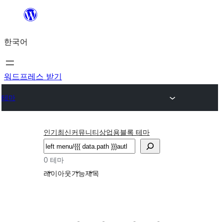
콘
텐
한국어
츠
로
바
워드프레스 받기
로
테마
가
기
인기
최신
커뮤니티
상업용
블록 테마
검
색
0 테마
레이아웃
기능
제목