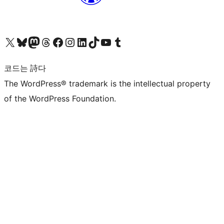
X(이전 트위터) 계정 방문하기
블루스카이 계정 방문하기
마스토돈 계정 방문하기
스레드 계정 방문하기
페이스북 페이지 방문하기
인스타그램 계정 방문하기
LinkedIn 계정 방문하기
틱톡 계정 방문하기
유튜브 채널 방문하기
텀블러 계정 방문하기
코드는 詩다
The WordPress® trademark is the intellectual property
of the WordPress Foundation.