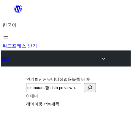
콘
텐
한국어
츠
로
바
워드프레스 받기
로
테마
가
기
인기
최신
커뮤니티
상업용
블록 테마
검
색
0 테마
레이아웃
기능
제목