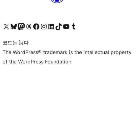
X(이전 트위터) 계정 방문하기
블루스카이 계정 방문하기
마스토돈 계정 방문하기
스레드 계정 방문하기
페이스북 페이지 방문하기
인스타그램 계정 방문하기
LinkedIn 계정 방문하기
틱톡 계정 방문하기
유튜브 채널 방문하기
텀블러 계정 방문하기
코드는 詩다
The WordPress® trademark is the intellectual property
of the WordPress Foundation.