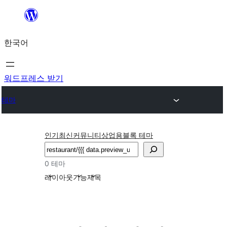
콘
텐
한국어
츠
로
바
워드프레스 받기
로
테마
가
기
인기
최신
커뮤니티
상업용
블록 테마
검
색
0 테마
레이아웃
기능
제목