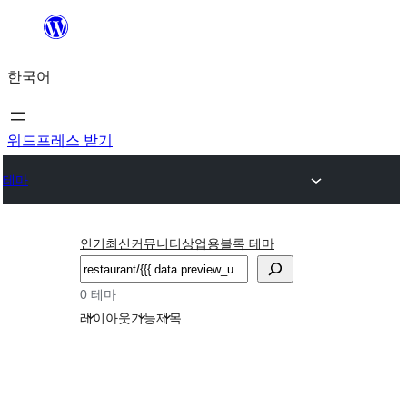
콘
텐
한국어
츠
로
바
워드프레스 받기
로
테마
가
기
인기
최신
커뮤니티
상업용
블록 테마
검
색
0 테마
레이아웃
기능
제목