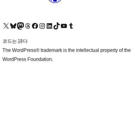
X(이전 트위터) 계정 방문하기
블루스카이 계정 방문하기
마스토돈 계정 방문하기
스레드 계정 방문하기
페이스북 페이지 방문하기
인스타그램 계정 방문하기
LinkedIn 계정 방문하기
틱톡 계정 방문하기
유튜브 채널 방문하기
텀블러 계정 방문하기
코드는 詩다
The WordPress® trademark is the intellectual property of the
WordPress Foundation.