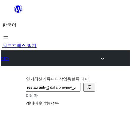
콘
텐
한국어
츠
로
바
워드프레스 받기
로
테마
가
기
인기
최신
커뮤니티
상업용
블록 테마
검
색
0 테마
레이아웃
기능
제목