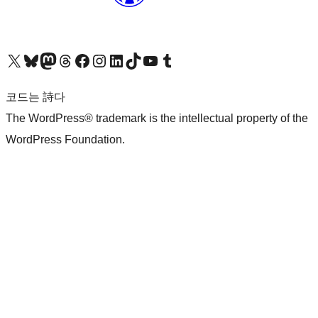
X(이전 트위터) 계정 방문하기
블루스카이 계정 방문하기
마스토돈 계정 방문하기
스레드 계정 방문하기
페이스북 페이지 방문하기
인스타그램 계정 방문하기
LinkedIn 계정 방문하기
틱톡 계정 방문하기
유튜브 채널 방문하기
텀블러 계정 방문하기
코드는 詩다
The WordPress® trademark is the intellectual property of the
WordPress Foundation.