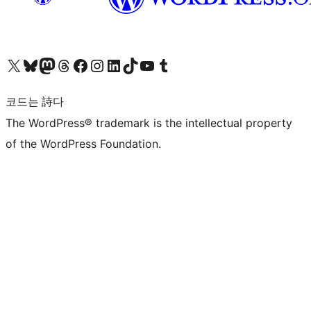
X(이전 트위터) 계정 방문하기
블루스카이 계정 방문하기
마스토돈 계정 방문하기
스레드 계정 방문하기
페이스북 페이지 방문하기
인스타그램 계정 방문하기
LinkedIn 계정 방문하기
틱톡 계정 방문하기
유튜브 채널 방문하기
텀블러 계정 방문하기
코드는 詩다
The WordPress® trademark is the intellectual property
of the WordPress Foundation.