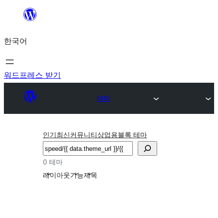
콘
텐
한국어
츠
로
바
워드프레스 받기
로
테마
가
기
인기
최신
커뮤니티
상업용
블록 테마
검
색
0 테마
레이아웃
기능
제목