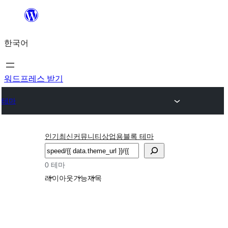
콘
텐
한국어
츠
로
바
워드프레스 받기
로
테마
가
기
인기
최신
커뮤니티
상업용
블록 테마
검
색
0 테마
레이아웃
기능
제목