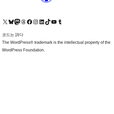
X(이전 트위터) 계정 방문하기
블루스카이 계정 방문하기
마스토돈 계정 방문하기
스레드 계정 방문하기
페이스북 페이지 방문하기
인스타그램 계정 방문하기
LinkedIn 계정 방문하기
틱톡 계정 방문하기
유튜브 채널 방문하기
텀블러 계정 방문하기
코드는 詩다
The WordPress® trademark is the intellectual property of the
WordPress Foundation.