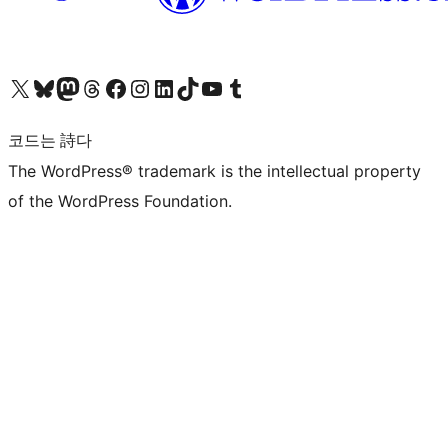
X(이전 트위터) 계정 방문하기
블루스카이 계정 방문하기
마스토돈 계정 방문하기
스레드 계정 방문하기
페이스북 페이지 방문하기
인스타그램 계정 방문하기
LinkedIn 계정 방문하기
틱톡 계정 방문하기
유튜브 채널 방문하기
텀블러 계정 방문하기
코드는 詩다
The WordPress® trademark is the intellectual property
of the WordPress Foundation.