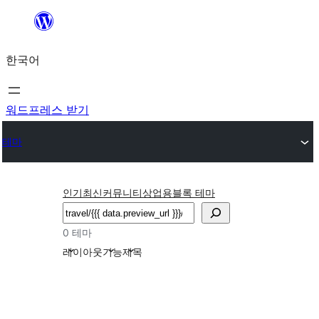
콘
텐
한국어
츠
로
바
워드프레스 받기
로
테마
가
기
인기
최신
커뮤니티
상업용
블록 테마
검
색
0 테마
레이아웃
기능
제목