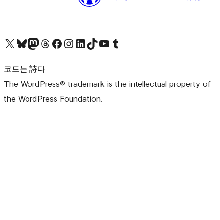
X(이전 트위터) 계정 방문하기
블루스카이 계정 방문하기
마스토돈 계정 방문하기
스레드 계정 방문하기
페이스북 페이지 방문하기
인스타그램 계정 방문하기
LinkedIn 계정 방문하기
틱톡 계정 방문하기
유튜브 채널 방문하기
텀블러 계정 방문하기
코드는 詩다
The WordPress® trademark is the intellectual property of
the WordPress Foundation.