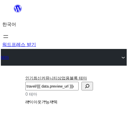
콘
텐
한국어
츠
로
바
워드프레스 받기
로
테마
가
기
인기
최신
커뮤니티
상업용
블록 테마
검
색
0 테마
레이아웃
기능
제목