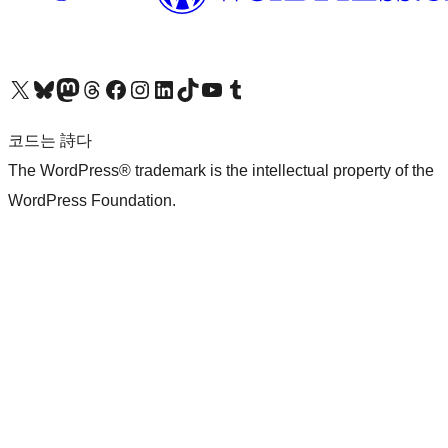
X(이전 트위터) 계정 방문하기
블루스카이 계정 방문하기
마스토돈 계정 방문하기
스레드 계정 방문하기
페이스북 페이지 방문하기
인스타그램 계정 방문하기
LinkedIn 계정 방문하기
틱톡 계정 방문하기
유튜브 채널 방문하기
텀블러 계정 방문하기
코드는 詩다
The WordPress® trademark is the intellectual property of the
WordPress Foundation.