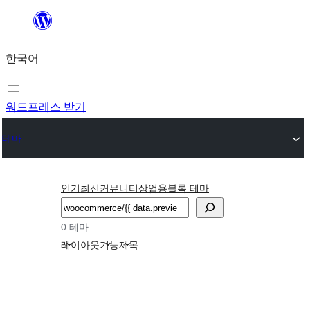
콘
텐
한국어
츠
로
바
워드프레스 받기
로
테마
가
기
인기
최신
커뮤니티
상업용
블록 테마
검
색
0 테마
레이아웃
기능
제목