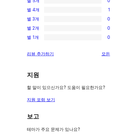
별 5개
0
0/5-
별 4개
1
별
1/4-
별 3개
0
점
별
0/3-
후
별 2개
0
점
별
0/2-
기
후
별 1개
0
점
별
0/1-
기
후
점
별
리
리뷰 추가하기
모든
기
후
점
뷰
기
후
보
기
지원
기
할 말이 있으신가요? 도움이 필요한가요?
지원 포럼 보기
보고
테마가 주요 문제가 있나요?