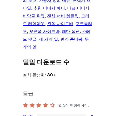
의 로고
, 
사용자 정의 메뉴
, 
편집기 스
타일
, 
추천 이미지 헤더
, 
대표 이미지
, 
바닥글 위젯
, 
전체 너비 템플릿
, 
그리
드 레이아웃
, 
왼쪽 사이드바
, 
포트폴리
오
, 
오른쪽 사이드바
, 
테마 옵션
, 
스레
드 댓글
, 
세 개의 열
, 
번역 준비됨
, 
두
개의 열
일일 다운로드 수
설치 활성화:
80+
등급
별 5점 만점에
4
점.