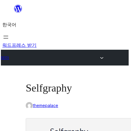
콘
텐
한국어
츠
로
바
워드프레스 받기
로
테마
가
기
Selfgraphy
themepalace