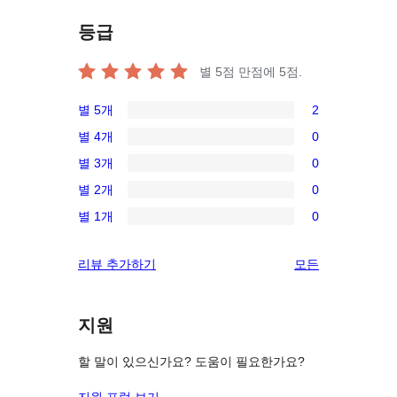
등급
별 5점 만점에
5
점.
별 5개
2
2/5-
별 4개
0
별
0/4-
별 3개
0
점
별
0/3-
후
별 2개
0
점
별
0/2-
기
후
별 1개
0
점
별
0/1-
기
후
점
별
리
리뷰 추가하기
모든
기
후
점
뷰
기
후
보
기
지원
기
할 말이 있으신가요? 도움이 필요한가요?