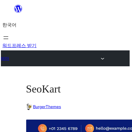
콘
텐
한국어
츠
로
바
워드프레스 받기
로
테마
가
기
SeoKart
BurgerThemes