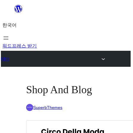
콘
텐
한국어
츠
로
바
워드프레스 받기
로
테마
가
기
Shop And Blog
SuperbThemes