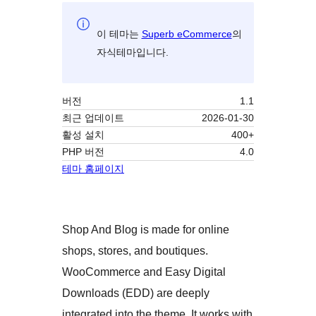
이 테마는
Superb eCommerce
의
자식테마입니다.
버전
1.1
최근 업데이트
2026-01-30
활성 설치
400+
PHP 버전
4.0
테마 홈페이지
Shop And Blog is made for online
shops, stores, and boutiques.
WooCommerce and Easy Digital
Downloads (EDD) are deeply
integrated into the theme. It works with