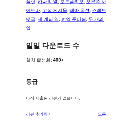
플릿
, 
하나의 열
, 
포트폴리오
, 
오른쪽 사
이드바
, 
고정 게시물
, 
테마 옵션
, 
스레드
댓글
, 
세 개의 열
, 
번역 준비됨
, 
두 개의
열
일일 다운로드 수
설치 활성화:
400+
등급
아직 제출된 리뷰가 없습니다.
리
리뷰 추가하기
모든
뷰
보