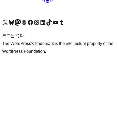
X(이전 트위터) 계정 방문하기
블루스카이 계정 방문하기
마스토돈 계정 방문하기
스레드 계정 방문하기
페이스북 페이지 방문하기
인스타그램 계정 방문하기
LinkedIn 계정 방문하기
틱톡 계정 방문하기
유튜브 채널 방문하기
텀블러 계정 방문하기
코드는 詩다
The WordPress® trademark is the intellectual property of the
WordPress Foundation.