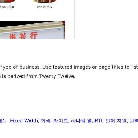
ype of business. Use featured images or page titles to list
e is derived from Twenty Twelve.
메뉴
, 
Fixed Width
, 
회색
, 
라이트
, 
하나의 열
, 
RTL 언어 지원
, 
번