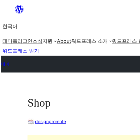
콘
텐
한국어
츠
로
테마
플러그인
소식
지원
About
워드프레스 소개
워드프레스 
바
워드프레스 받기
로
테마
가
기
Shop
designpromote