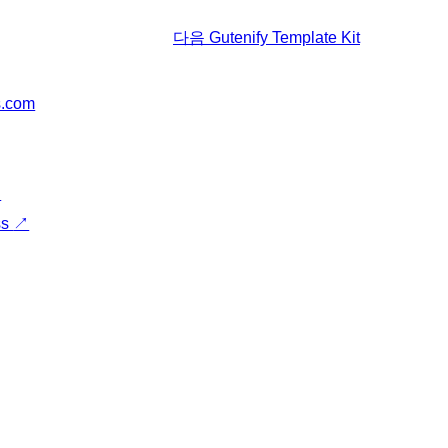
다음
Gutenify Template Kit
s.com
↗
ss
↗