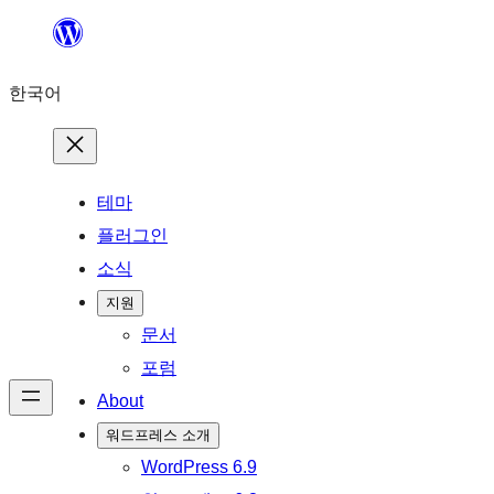
콘
텐
한국어
츠
로
바
로
테마
가
플러그인
기
소식
지원
문서
포럼
About
워드프레스 소개
WordPress 6.9