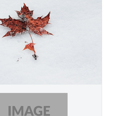
버전
1.0.3
최근 업데이트
2024-05-21
활성 설치
60+
워드프레스 버전
5.0
PHP 버전
5.6
테마 홈페이지