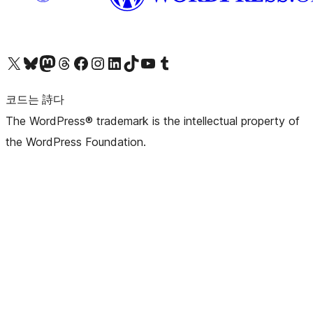
X(이전 트위터) 계정 방문하기
블루스카이 계정 방문하기
마스토돈 계정 방문하기
스레드 계정 방문하기
페이스북 페이지 방문하기
인스타그램 계정 방문하기
LinkedIn 계정 방문하기
틱톡 계정 방문하기
유튜브 채널 방문하기
텀블러 계정 방문하기
코드는 詩다
The WordPress® trademark is the intellectual property of
the WordPress Foundation.