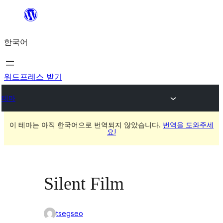
콘
텐
한국어
츠
로
바
워드프레스 받기
로
테마
가
기
이 테마는 아직 한국어으로 번역되지 않았습니다.
번역을 도와주세
요!
Silent Film
tsegseo