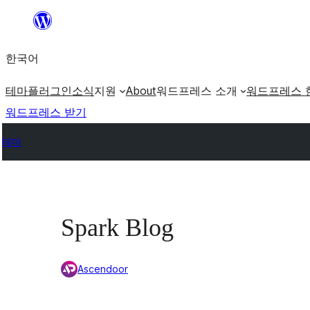
콘
텐
한국어
츠
로
테마
플러그인
소식
지원
About
워드프레스 소개
워드프레스 
바
워드프레스 받기
로
테마
가
기
Spark Blog
Ascendoor