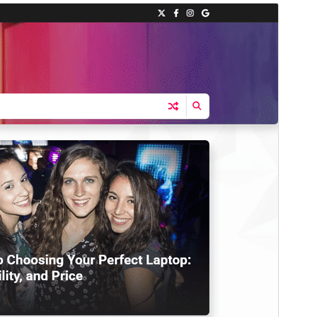
미리보기
다운로드
이 테마는
Cosmic Blog
의 자식테마입니다.
버전
1.0.0
최근 업데이트
2025-07-09
활성 설치
100+
워드프레스 버전
5.0
PHP 버전
7.4
테마 홈페이지