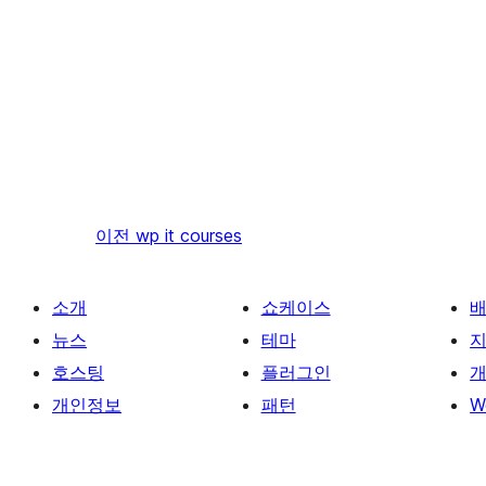
이전
wp it courses
소개
쇼케이스
뉴스
테마
호스팅
플러그인
개
개인정보
패턴
W