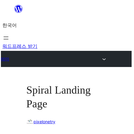
콘
텐
한국어
츠
로
바
워드프레스 받기
로
테마
가
기
Spiral Landing
Page
pixelonetry