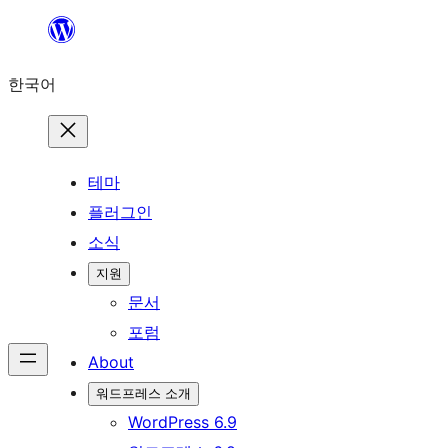
콘
텐
한국어
츠
로
바
로
테마
가
플러그인
기
소식
지원
문서
포럼
About
워드프레스 소개
WordPress 6.9