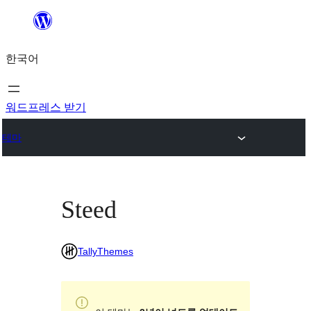
콘
텐
한국어
츠
로
바
워드프레스 받기
로
테마
가
기
Steed
TallyThemes