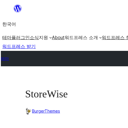
콘
텐
한국어
츠
로
테마
플러그인
소식
지원
About
워드프레스 소개
워드프레스 
바
워드프레스 받기
로
테마
가
기
StoreWise
BurgerThemes