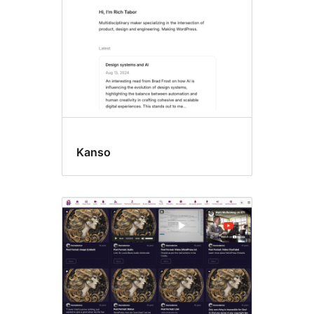
성
준
비
Kanso