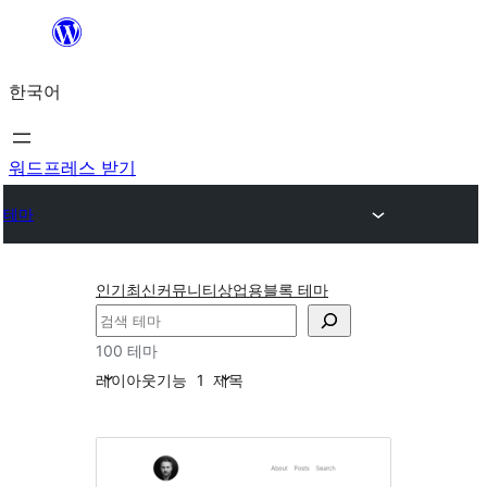
콘
텐
한국어
츠
로
바
워드프레스 받기
로
테마
가
기
인기
최신
커뮤니티
상업용
블록 테마
검
색
100 테마
레이아웃
기능
1
제목
접
근