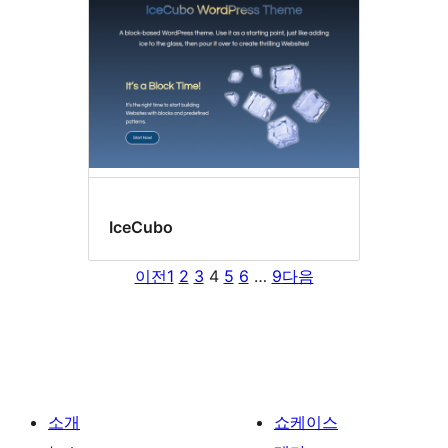
IceCubo
이전
1
2
3
4
5
6
…
9
다음
소개
쇼케이스