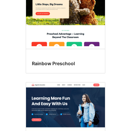
편
집
기
패
턴
Rainbow Preschool