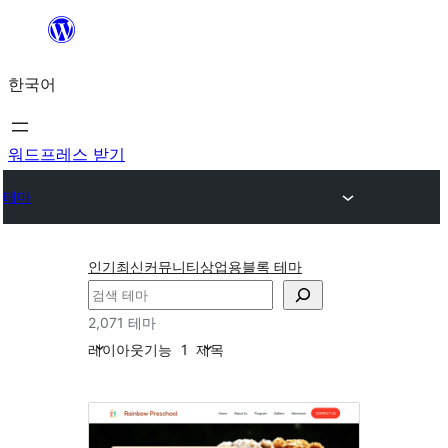
콘
텐
한국어
츠
로
바
워드프레스 받기
로
테마
가
기
인기
최신
커뮤니티
상업용
블록 테마
검
색
2,071 테마
레이아웃
기능
1
제목
블
록