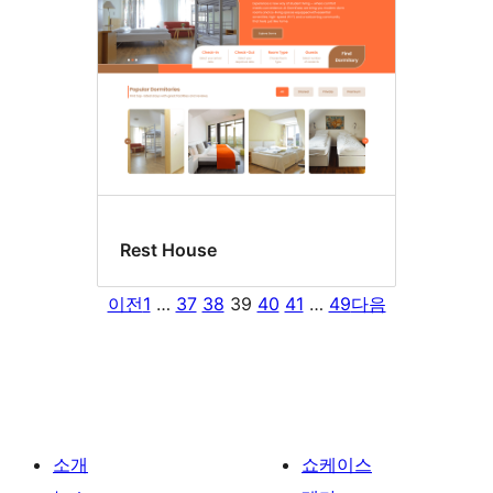
Rest House
이전
1
…
37
38
39
40
41
…
49
다음
소개
쇼케이스