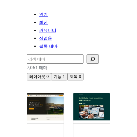
인기
최신
커뮤니티
상업용
블록 테마
검
색
7,051 테마
레이아웃
0
기능
1
제목
0
사
용
자
정
의
로