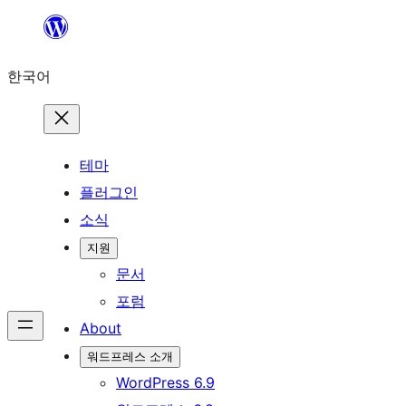
콘
텐
한국어
츠
로
바
로
테마
가
플러그인
기
소식
지원
문서
포럼
About
워드프레스 소개
WordPress 6.9