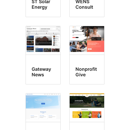
ST Solar
WENS
고
Energy
Consult
Gateway
Nonprofit
News
Give