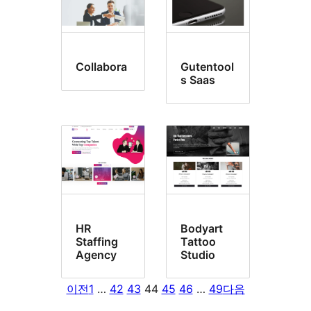
Collabora
Gutentool
s Saas
HR
Bodyart
Staffing
Tattoo
Agency
Studio
이전
1
…
42
43
44
45
46
…
49
다음