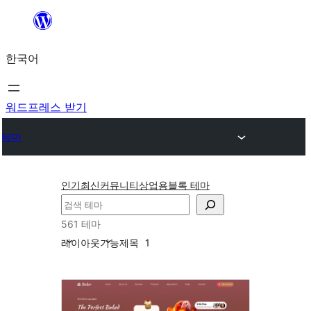
콘
텐
한국어
츠
로
바
워드프레스 받기
로
테마
가
기
인기
최신
커뮤니티
상업용
블록 테마
검
색
561 테마
레이아웃
기능
제목
1
음
식