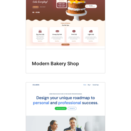
및
음
료
Modern Bakery Shop