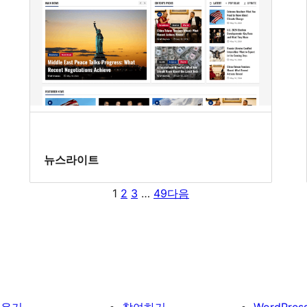
뉴스라이트
1
2
3
…
49
다음