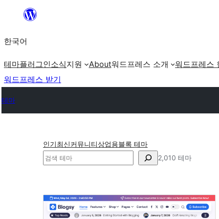
콘
텐
한국어
츠
로
테마
플러그인
소식
지원
About
워드프레스 소개
워드프레스 
바
워드프레스 받기
로
테마
가
기
인기
최신
커뮤니티
상업용
블록 테마
검
2,010 테마
색
뉴
스