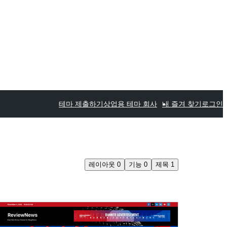
테마 제출하기
상업용 테마 회사
내 즐겨 찾기
로그인
레이아웃
0
기능
0
제목
1