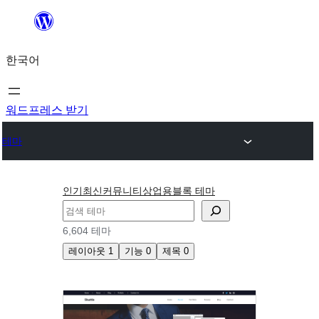
콘
텐
한국어
츠
로
바
워드프레스 받기
로
테마
가
기
인기
최신
커뮤니티
상업용
블록 테마
검
색
6,604 테마
레이아웃
1
기능
0
제목
0
하
나