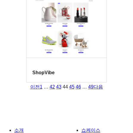
ShopVibe
이전
1
…
42
43
44
45
46
…
49
다음
소개
쇼케이스