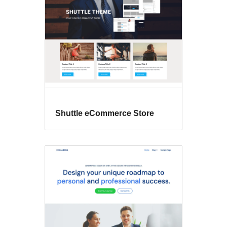
의
열
Shuttle eCommerce Store