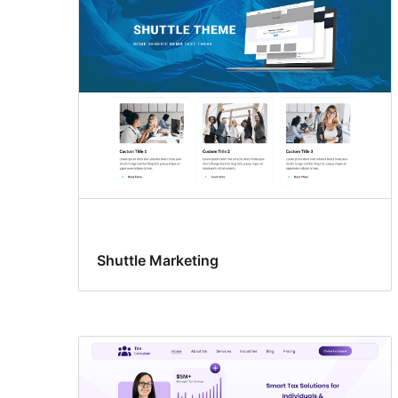
폴
리
오
Shuttle Marketing