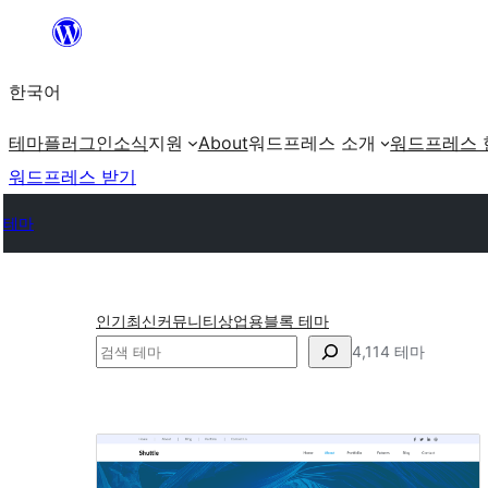
콘
텐
한국어
츠
로
테마
플러그인
소식
지원
About
워드프레스 소개
워드프레스 
바
워드프레스 받기
로
테마
가
기
인기
최신
커뮤니티
상업용
블록 테마
검
4,114 테마
색
포
트