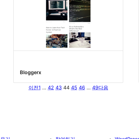
Bloggerx
이전
1
…
42
43
44
45
46
…
49
다음