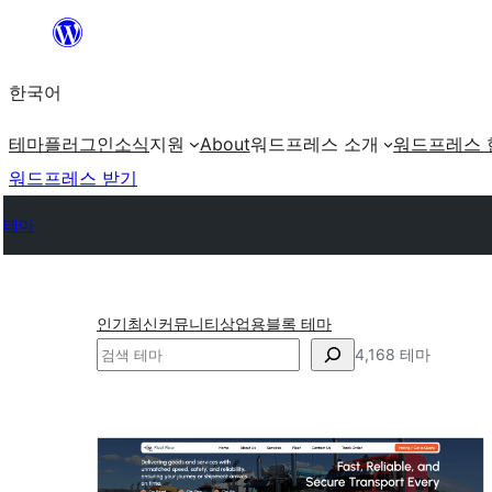
콘
텐
한국어
츠
로
테마
플러그인
소식
지원
About
워드프레스 소개
워드프레스 
바
워드프레스 받기
로
테마
가
기
인기
최신
커뮤니티
상업용
블록 테마
검
4,168 테마
색
RTL
언