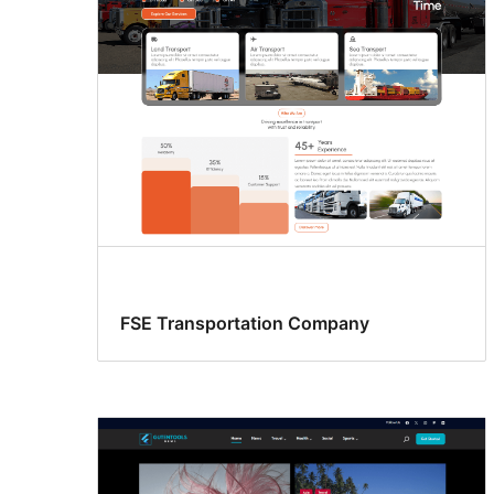
어
지
원
FSE Transportation Company