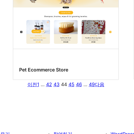
Pet Ecommerce Store
이전
1
…
42
43
44
45
46
…
49
다음