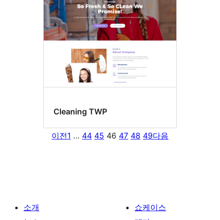
Cleaning TWP
이전
1
…
44
45
46
47
48
49
다음
소개
쇼케이스