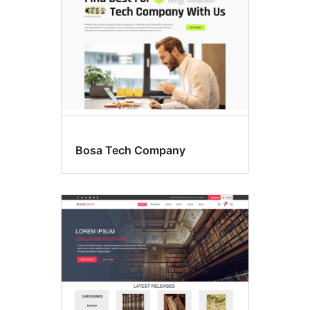
드
블
록
Bosa Tech Company