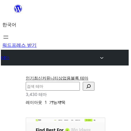
콘
텐
한국어
츠
로
바
워드프레스 받기
로
테마
가
기
인기
최신
커뮤니티
상업용
블록 테마
검
색
3,430 테마
레이아웃
1
기능
제목
와
이