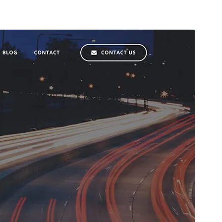
미리보기
다운로드
버전
1.0.72
최근 업데이트
2026-05-14
활성 설치
4,000+
PHP 버전
5.6