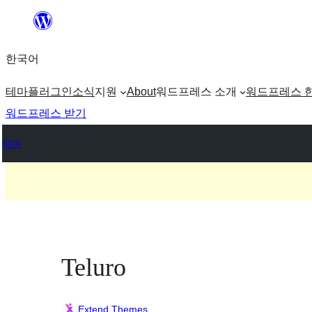
콘
텐
한국어
츠
로
테마
플러그인
소식
지원
About
워드프레스 소개
워드프레스 
바
워드프레스 받기
로
테마
가
기
Teluro
Extend Themes