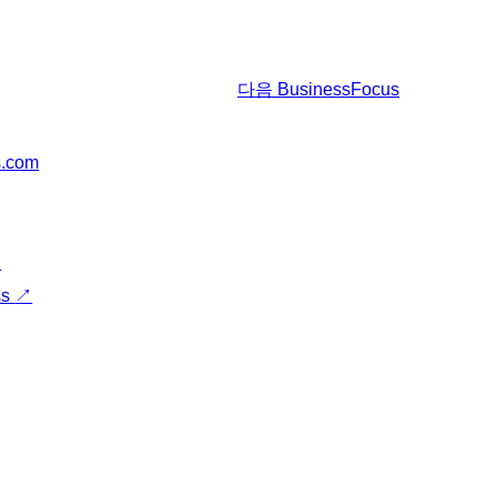
다음
BusinessFocus
s.com
↗
ss
↗