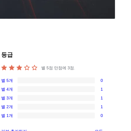
등급
별 5점 만점에
3
점.
별 5개
0
0/5-
별 4개
1
별
1/4-
별 3개
1
점
별
1/3-
후
별 2개
1
점
별
1/2-
기
후
별 1개
0
점
별
0/1-
기
후
점
별
리