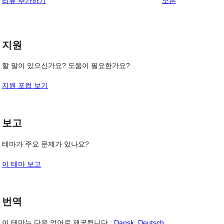
리뷰 추가하기
모든
기
후
점
뷰
기
후
보
기
기
지원
할 말이 있으신가요? 도움이 필요한가요?
지원 포럼 보기
보고
테마가 주요 문제가 있나요?
이 테마 보고
번역
이 테마는 다음 언어로 제공됩니다.:
Dansk
,
Deutsch
,